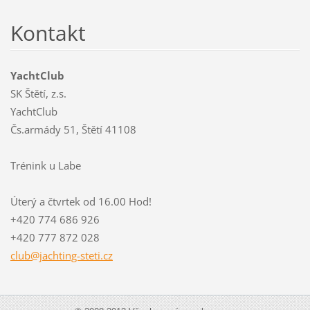
Kontakt
YachtClub
SK Štětí, z.s.
YachtClub
Čs.armády 51, Štětí 41108
Trénink u Labe
Úterý a čtvrtek od 16.00 Hod!
+420 774 686 926
+420 777 872 028
club@jac
hting-st
eti.cz