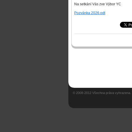
Na setkání Vás zve Výbor YC
Pozvánka 2026.odt
© 2008-2012 Všechna práva vyhrazena.