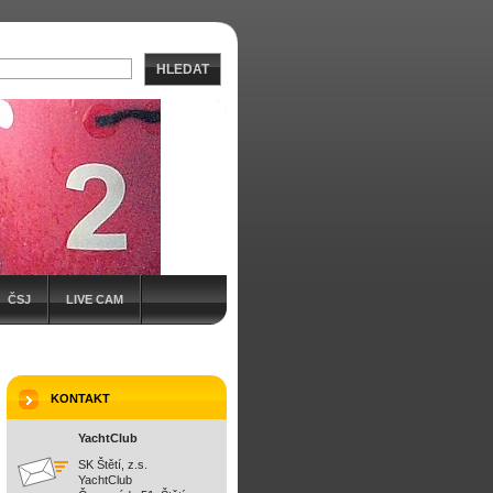
HLEDAT
ČSJ
LIVE CAM
KONTAKT
YachtClub
SK Štětí, z.s.
YachtClub