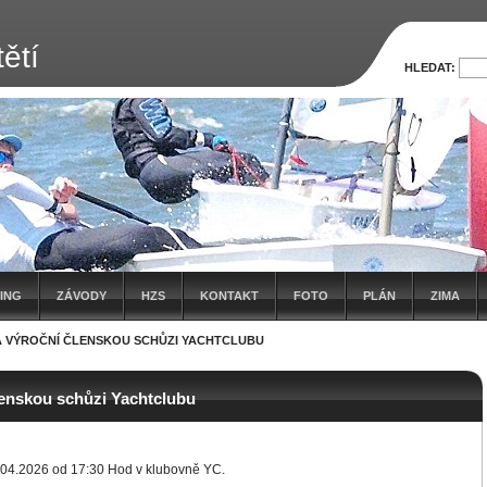
ětí
HLEDAT:
ING
ZÁVODY
HZS
KONTAKT
FOTO
PLÁN
ZIMA
 VÝROČNÍ ČLENSKOU SCHŮZI YACHTCLUBU
enskou schůzi Yachtclubu
.04.2026 od 17:30 Hod v klubovně YC.