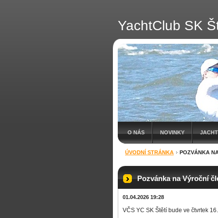
YachtClub SK Št
O NÁS
NOVINKY
JACHT
ÚVODNÍ STRÁNKA
POZVÁNKA NA
Pozvánka na Výroční čl
01.04.2026 19:28
VČS YC SK Štětí bude ve čtvrtek 16