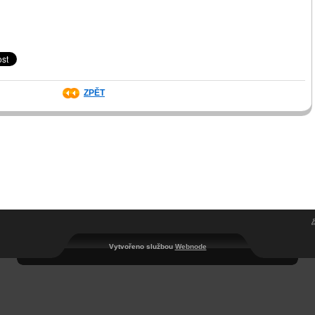
ZPĚT
Vytvořeno službou
Webnode