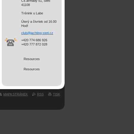
Čs.armády 51, Štětí
41108
Trénink u Labe
Úterý a čtvrtek od 16.00
Hod!
club@jac
hting-st
eti.cz
+420 774 686 926
+420 777 872 028
Resources
Resources
MAPA STRÁNEK
RSS
TISK