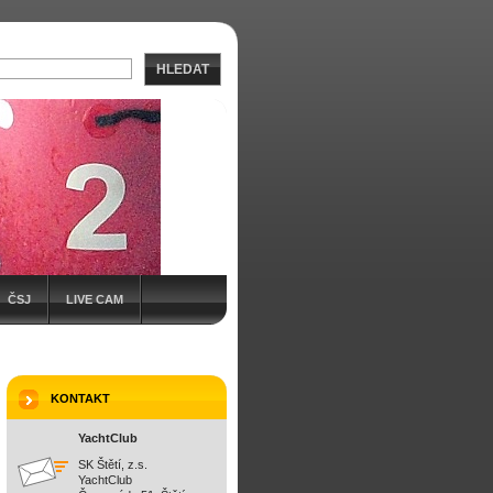
HLEDAT
ČSJ
LIVE CAM
KONTAKT
YachtClub
SK Štětí, z.s.
YachtClub