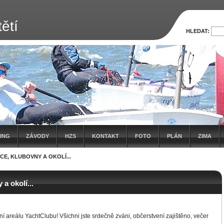
ětí
HLEDAT:
ING
ZÁVODY
HZS
KONTAKT
FOTO
PLÁN
ZIMA
CE, KLUBOVNY A OKOLÍ...
 a okolí...
 areálu YachtClubu! Všichni jste srdečně zváni, občerstvení zajištěno, večer