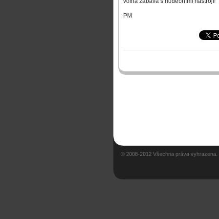
volná zábava s hudebními nástroji!
PM
© 2008-2012 Všechna práva vyhrazena.