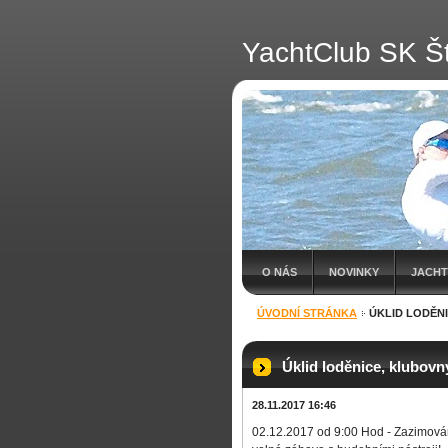
YachtClub SK Št
O NÁS
NOVINKY
JACHT
ÚVODNÍ STRÁNKA
ÚKLID LODĚNI
Úklid loděnice, klubovny
28.11.2017 16:46
02.12.2017 od 9:00 Hod - Zazimování