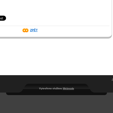
ZPĚT
Vytvořeno službou
Webnode