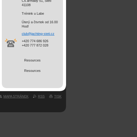
Čs.armády 51, Štětí
41108
Trénink u Labe
Úterý a čtvrtek od 16.00
Hod!
club@jac
hting-st
eti.cz
+420 774 686 926
+420 777 872 028
Resources
Resources
MAPA STRÁNEK
RSS
TISK