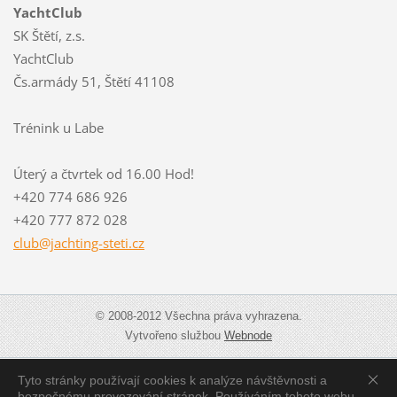
YachtClub
SK Štětí, z.s.
YachtClub
Čs.armády 51, Štětí 41108
Trénink u Labe
Úterý a čtvrtek od 16.00 Hod!
+420 774 686 926
+420 777 872 028
club@jac
hting-st
eti.cz
© 2008-2012 Všechna práva vyhrazena.
Vytvořeno službou
Webnode
Tyto stránky používají cookies k analýze návštěvnosti a
Zobrazit:
Mobilní verzi
|
Standardní verzi
bezpečnému provozování stránek. Používáním tohoto webu