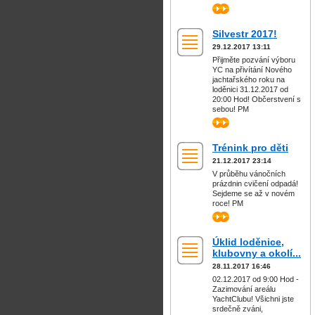
>>
Silvestr 2017!
29.12.2017 13:11
Přijměte pozvání výboru
YC na přivítání Nového
jachtařského roku na
loděnici 31.12.2017 od
20:00 Hod! Občerstvení s
sebou! PM
>>
Trénink pro děti
21.12.2017 23:14
V průběhu vánočních
prázdnin cvičení odpadá!
Sejdeme se až v novém
roce! PM
>>
Úklid loděnice,
klubovny a okolí...
28.11.2017 16:46
02.12.2017 od 9:00 Hod -
Zazimování areálu
YachtClubu! Všichni jste
srdečně zváni,