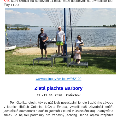
Kříž
, který skončil na celkovém 11.místě mezi dospělými na olympijské lodi
třídy ILCA7.
www.sailing.cz/vysledky/262109
Zlatá plachta Barbory
11. - 12. 04. 2026 Oldřichov
Po několika letech, kdy se náš klub nezúčastnil tohoto tradičního závodu
v lodních třídách Optimist, ILCA a Evropa, vyrazili naši závodníci změřit
jachtařské dovednosti s dalšími jachtaři z klubů v Ústeckém kraji. Slabý vítr a
zima? To nejsou podmínky pro zábavný jachting. Jedna odjetá rozjížďka