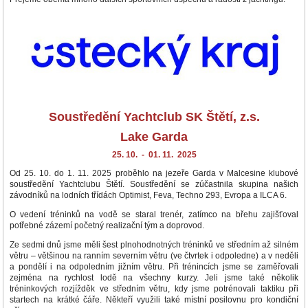
Soustředění Yachtclub SK Štětí, z.s.
Lake Garda
25. 10. - 01. 11. 2025
Od 25. 10. do 1. 11. 2025 proběhlo na jezeře Garda v Malcesine klubové
soustředění Yachtclubu Štětí. Soustředění se zúčastnila skupina našich
závodníků na lodních třídách Optimist, Feva, Techno 293, Evropa a ILCA 6.
O vedení tréninků na vodě se staral trenér, zatímco na břehu zajišťoval
potřebné zázemí početný realizační tým a doprovod.
Ze sedmi dnů jsme měli šest plnohodnotných tréninků ve středním až silném
větru – většinou na ranním severním větru (ve čtvrtek i odpoledne) a v neděli
a pondělí i na odpoledním jižním větru. Při trénincích jsme se zaměřovali
zejména na rychlost lodě na všechny kurzy. Jeli jsme také několik
tréninkových rozjížděk ve středním větru, kdy jsme potrénovali taktiku při
startech na krátké čáře. Někteří využili také místní posilovnu pro kondiční