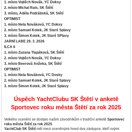
1. místo Vojtěch Novák, YC Doksy
2. místo Michal Rais, SK Štětí
3. místo, Adéla Podrábská, SK Stětí
OPTIMIST
1. místo Nela Nováková, YC Doksy
2. místo Samuel Kotek, JK Staré Splavy
3. místo Šimon Kotek, JK Staré SPlavy
JARNÍ LABE 29. 3. 2026
ILCA 6
1. místo Zuzana Tlapáková, SK Štětí
2. místo Vojtěch Novák, YC Doksy
3. místo Beerová Anžeka, SK Štětí
OPTIMIST
1. místo Nela Nováková, YC Dosky
2. místo Samuel Kotek, JK Staré Splavy
3. místo Šimon Kotek, JK Staré Splavy
Úspěch YachtClubu SK Štětí v anketě
Sportovec roku města Štětí za rok 2025
Velkého ocenění se dostalo našim závodníkům v tradiční anketě
Sportovec
roku města Štětí za rok 2025
.
YachtClub SK Štětí
měl mezi oceněnými hned dva zástupce, kteří svými