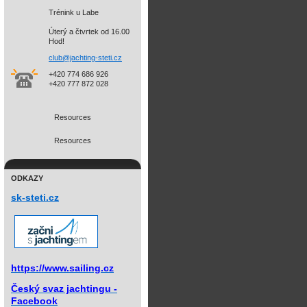
Trénink u Labe
Úterý a čtvrtek od 16.00
Hod!
club@jac
hting-st
eti.cz
+420 774 686 926
+420 777 872 028
Resources
Resources
ODKAZY
sk-steti.cz
https://www.sailing.cz
Český svaz jachtingu -
Facebook