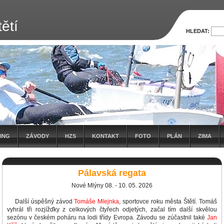
ětí
HLEDAT:
ING
ZÁVODY
HZS
KONTAKT
FOTO
PLÁN
ZIMA
Pálavská regata
Nové Mlýny 08. - 10. 05. 2026
Další úspěšný závod
Tomáše Mlejnka
, sportovce roku města Štětí. Tomáš
vyhrál tři rozjížďky z celkových čtyřech odjetých, začal tím další skvělou
sezónu v českém poháru na lodi třídy Evropa. Závodu se zúčastnil také
Jan