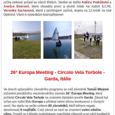
určila celkové pořadí ve všech třídách. Skvěle se dařilo
Adélce Podrábské
a
Anežce Beerové
, které obsadily první a druhé místo na lodích ILCA6.
Veronika Suchanová
, která s jachtingem začíná, dojela na 12.místě na lodi
Optimist. Všem k výsledkům blahopřejeme!
26° Europa Meeting - Circolo Vela Torbole -
Garda, Itálie
Ve dnech uplynulého závodního programu se náš závodník
Tomáš Mlejnek
zúčastnil prestižního mezinárodního závodu
26° Europa Meeting
, který
pořádal
Circolo Vela Torbole
na známém italském jezeře
Garda
. Závod byl
určen pro lodní třídu
Evropa
a přilákal velmi silnou konkurenci z různých
zemí. Na startu se sešlo celkem
80 závodníků
, kteří během regaty
absolvovali
9 rozjížděk
. Celý závod se nesl ve znamení
velmi silného
větru.
Tomáš se s těmito podmínkami vypořádal výborně a po sérii kvalitních