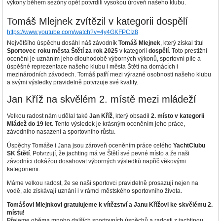
výkony během sezóny opět potvrdili vysokou úroveň našeho klubu.
Tomáš Mlejnek zvítězil v kategorii dospělí
https://www.youtube.com/watch?v=4y4GKFPCIz8
Největšího úspěchu dosáhl náš závodník
Tomáš Mlejnek
, který získal titul
Sportovec roku města Štětí za rok 2025
v kategorii
dospělí
. Toto prestižní
ocenění je uznáním jeho dlouhodobě výborných výkonů, sportovní píle a
úspěšné reprezentace našeho klubu i města Štětí na domácích i
mezinárodních závodech. Tomáš patří mezi výrazné osobnosti našeho klubu
a svými výsledky pravidelně potvrzuje své kvality.
Jan Kříž na skvělém 2. místě mezi mládeží
Velkou radost nám udělal také
Jan Kříž
, který obsadil
2. místo v kategorii
Mládež do 19 let
. Tento výsledek je krásným oceněním jeho práce,
závodního nasazení a sportovního růstu.
Úspěchy Tomáše i Jana jsou zároveň oceněním práce celého
YachtClubu
SK Štětí
. Potvrzují, že jachting má ve Štětí své pevné místo a že naši
závodníci dokážou dosahovat výborných výsledků napříč věkovými
kategoriemi.
Máme velkou radost, že se naši sportovci pravidelně prosazují nejen na
vodě, ale získávají uznání i v rámci městského sportovního života.
Tomášovi Mlejnkovi gratulujeme k vítězství a Janu Křížovi ke skvělému 2.
místu!
Přejeme oběma mnoho dalších sportovních úspěchů a radosti z jachtingu.