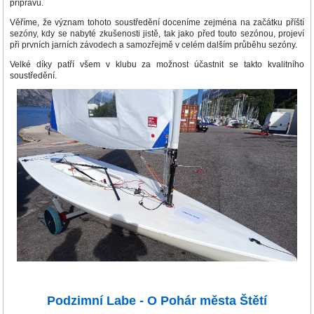
přípravu.
Věříme, že význam tohoto soustředění doceníme zejména na začátku příští
sezóny, kdy se nabyté zkušenosti jistě, tak jako před touto sezónou, projeví
při prvních jarních závodech a samozřejmě v celém dalším průběhu sezóny.
Velké díky patří všem v klubu za možnost účastnit se takto kvalitního
soustředění.
Podzimní Labe - O Pohár města Štětí