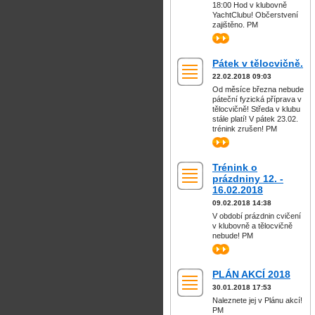
18:00 Hod v klubovně
YachtClubu! Občerstvení
zajištěno. PM
>>
Pátek v tělocvičně.
22.02.2018 09:03
Od měsíce března nebude
páteční fyzická příprava v
tělocvičně! Středa v klubu
stále platí! V pátek 23.02.
trénink zrušen! PM
>>
Trénink o
prázdniny 12. -
16.02.2018
09.02.2018 14:38
V období prázdnin cvičení
v klubovně a tělocvičně
nebude! PM
>>
PLÁN AKCÍ 2018
30.01.2018 17:53
Naleznete jej v Plánu akcí!
PM