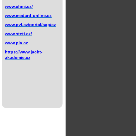
www.chmi.cz/
www.medard-online.cz
www.pvl.cz/portal/sap/cz
www.steti.cz/
www.pla.cz
https://www.jacht-
akademie.cz