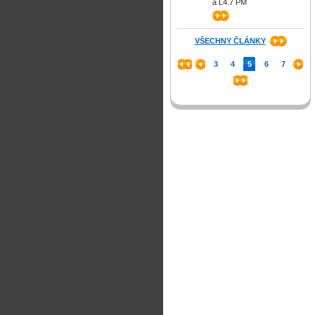
a L4.7 PM
>>
VŠECHNY ČLÁNKY
3
4
5
6
7