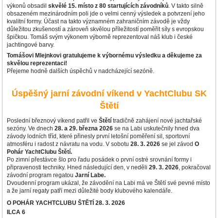
výkonů obsadil
skvělé 15. místo z 80 startujících závodníků
. V takto silně
obsazeném mezinárodním poli jde o velmi cenný výsledek a potvrzení jeho
kvalitní formy. Účast na takto významném zahraničním závodě je vždy
důležitou zkušeností a zároveň skvělou příležitostí poměřit síly s evropskou
špičkou. Tomáš svým výkonem výborně reprezentoval náš klub i české
jachtingové barvy.
Tomášovi Mlejnkovi gratulujeme k výbornému výsledku a děkujeme za
skvělou reprezentaci!
Přejeme hodně dalších úspěchů v nadcházející sezóně.
Úspěšný jarní závodní víkend v YachtClubu SK
Štětí
Poslední březnový víkend patřil ve
Štětí
tradičně zahájení nové jachtařské
sezóny. Ve dnech
28. a 29. března 2026
se na Labi uskutečnily hned dva
závody lodních tříd, které přinesly první letošní poměření sil, sportovní
atmosféru i radost z návratu na vodu. V sobotu
28. 3. 2026
se jel závod
O
Pohár YachtClubu Štětí.
Po zimní přestávce šlo pro řadu posádek o první ostré srovnání formy i
připravenosti techniky. Hned následující den, v neděli
29. 3. 2026
, pokračoval
závodní program regatou
Jarní Labe.
Dvoudenní program ukázal, že závodění na Labi má ve Štětí své pevné místo
a že jarní regaty patří mezi důležité body klubového kalendáře.
O POHÁR YACHTCLUBU ŠTĚTÍ 28. 3. 2026
ILCA 6