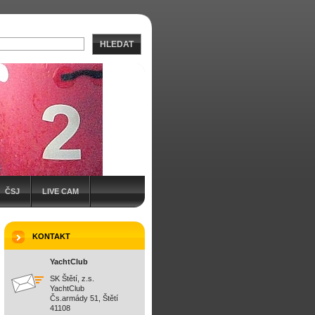
HLEDAT
ČSJ
LIVE CAM
KONTAKT
YachtClub
SK Štětí, z.s.
YachtClub
Čs.armády 51, Štětí
41108