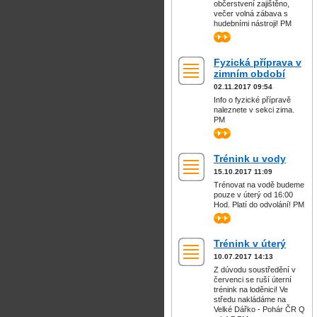
občerstvení zajištěno,
večer volná zábava s
hudebními nástroji! PM
>>
Fyzická příprava v
zimním období
02.11.2017 09:54
Info o fyzické přípravě
naleznete v sekci zima.
PM
>>
Trénink u vody
15.10.2017 11:09
Trénovat na vodě budeme
pouze v úterý od 16:00
Hod. Platí do odvolání! PM
>>
Trénink v úterý
10.07.2017 14:13
Z dúvodu soustředění v
červenci se ruší úterní
trénink na loděnici! Ve
středu nakládáme na
Velké Dářko - Pohár ČR Q