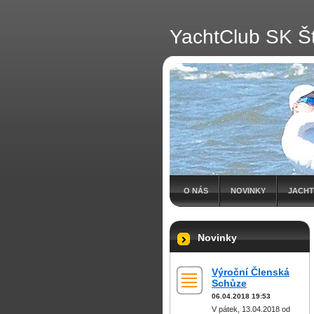
YachtClub SK Št
O NÁS
NOVINKY
JACHT
Novinky
Výroční Členská
Schůze
06.04.2018 19:53
V pátek, 13.04.2018 od