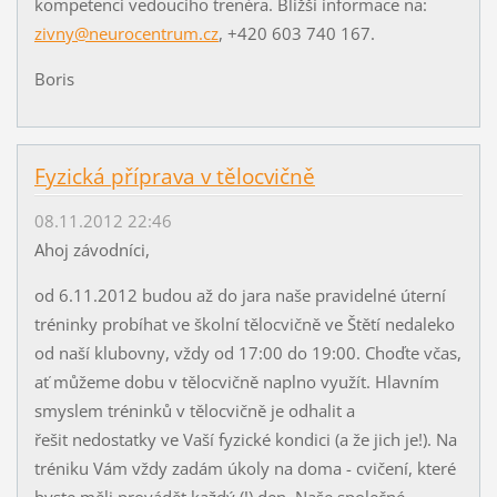
kompetenci vedoucího trenéra. Bližší informace na:
zivny@neurocentrum.cz
, +420 603 740 167.
Boris
Fyzická příprava v tělocvičně
08.11.2012 22:46
Ahoj závodníci,
od 6.11.2012 budou až do jara naše pravidelné úterní
tréninky probíhat ve školní tělocvičně ve Štětí nedaleko
od naší klubovny, vždy od 17:00 do 19:00. Choďte včas,
ať můžeme dobu v tělocvičně naplno využít. Hlavním
smyslem tréninků v tělocvičně je odhalit a
řešit nedostatky ve Vaší fyzické kondici (a že jich je!). Na
tréniku Vám vždy zadám úkoly na doma - cvičení, které