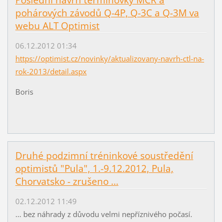
pohárových závodů Q-4P, Q-3C a Q-3M va
webu ALT Optimist
06.12.2012 01:34
https://optimist.cz/novinky/aktualizovany-navrh-ctl-na-
rok-2013/detail.aspx
Boris
Druhé podzimní tréninkové soustředění
optimistů "Pula", 1.-9.12.2012, Pula,
Chorvatsko - zrušeno ...
02.12.2012 11:49
... bez náhrady z důvodu velmi nepříznivého počasí.