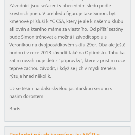
Závodníci jsou seřazeni v abecedním sledu podle
křestních jmen. V přehledu figuruje také Simon, byť
kmenově přísluší k YC CSA, který je ale k našemu klubu
afilován a kterého máme za vlastního. Od příští sezóny
bude Simon trénovat a možná i závodit spolu s
Veronikou na dvojposádkovém skifu 29er. Oba ale ještě
budou i v roce 2013 závodit také na Optimistu. Tabulka
zatím nezahrnuje děti z "přípravky", které v příštím roce
teprve začnou závodit, i když se jich v mysli trenéra
rýsuje hned několik.
Už se těším na další skvělou jachtařskou sezónu s
naším dorostem
Boris
Poslední návrh termínovky MČR a