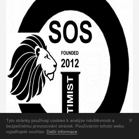
Tyto stránky používají cookies k analýze návštěvnosti a
bezpečnému provozování stránek. Používáním tohoto webu
vyjadřujete souhlas.
Další informace