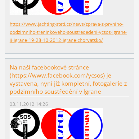
https://www.jachting-steti.cz/news/zprava-z-prvniho-
podzimniho-treninkoveho-soustrededeni-ycsos-igrane-
ii-igrane-19-28-10-2012-igrane-chorvatsko/
Na naší facebookové stránce
(https://www.facebook.com/ycsos) je
vystavena, nyní již kompletní, fotogalerie z
podzimního soustředění v Igrane
03.11.2012 14:26