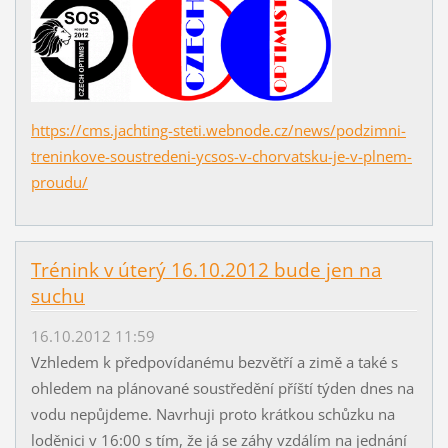
https://cms.jachting-steti.webnode.cz/news/podzimni-
treninkove-soustredeni-ycsos-v-chorvatsku-je-v-plnem-
proudu/
Trénink v úterý 16.10.2012 bude jen na
suchu
16.10.2012 11:59
Vzhledem k předpovídanému bezvětří a zimě a také s
ohledem na plánované soustředění příští týden dnes na
vodu nepůjdeme. Navrhuji proto krátkou schůzku na
loděnici v 16:00 s tím, že já se záhy vzdálím na jednání