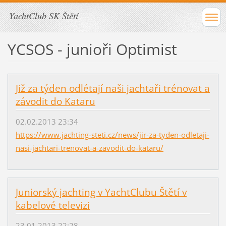
YachtClub SK Štětí
YCSOS - junioři Optimist
Již za týden odlétají naši jachtaři trénovat a
závodit do Kataru
02.02.2013 23:34
https://www.jachting-steti.cz/news/jir-za-tyden-odletaji-
nasi-jachtari-trenovat-a-zavodit-do-kataru/
Juniorský jachting v YachtClubu Štětí v
kabelové televizi
23.01.2013 22:28