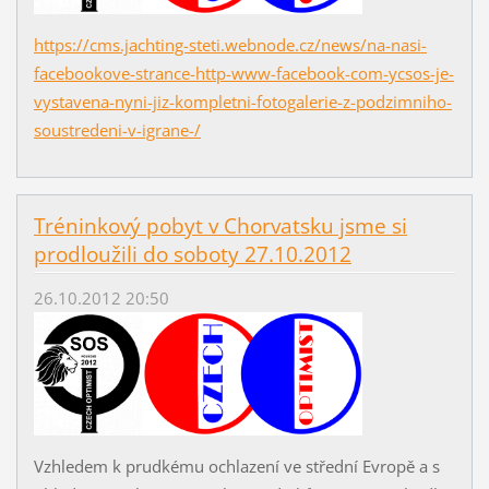
https://cms.jachting-steti.webnode.cz/news/na-nasi-
facebookove-strance-http-www-facebook-com-ycsos-je-
vystavena-nyni-jiz-kompletni-fotogalerie-z-podzimniho-
soustredeni-v-igrane-/
Tréninkový pobyt v Chorvatsku jsme si
prodloužili do soboty 27.10.2012
26.10.2012 20:50
Vzhledem k prudkému ochlazení ve střední Evropě a s