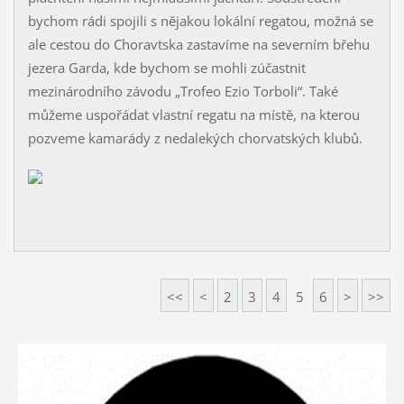
bychom rádi spojili s nějakou lokální regatou, možná se
ale cestou do Choravtska zastavíme na severním břehu
jezera Garda, kde bychom se mohli zúčastnit
mezinárodního závodu „Trofeo Ezio Torboli“. Také
můžeme uspořádat vlastní regatu na místě, na kterou
pozveme kamarády z nedalekých chorvatských klubů.
<<
<
2
3
4
5
6
>
>>