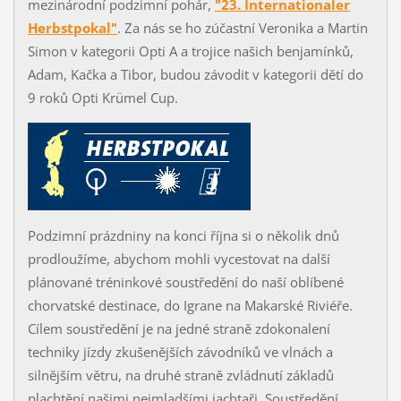
mezinárodní podzimní pohár,
"23. Internationaler
Herbstpokal"
. Za nás se ho zúčastní Veronika a Martin
Simon v kategorii Opti A a trojice našich benjamínků,
Adam, Kačka a Tibor, budou závodit v kategorii dětí do
9 roků
Opti Krümel Cup
.
Podzimní prázdniny na konci října si o několik dnů
prodloužíme, abychom mohli vycestovat na další
plánované tréninkové soustředění do naší oblíbené
chorvatské destinace, do Igrane na Makarské Riviéře.
Cílem soustředění je na jedné straně zdokonalení
techniky jízdy zkušenějších závodníků ve vlnách a
silnějším větru, na druhé straně zvládnutí základů
plachtění našimi nejmladšími jachtaři. Soustředění