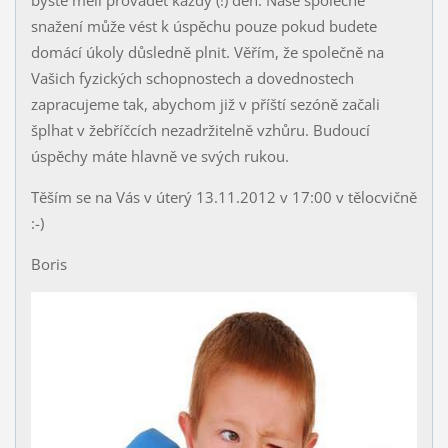
byste měli provádět každý (!) den. Naše společné
snažení může vést k úspěchu pouze pokud budete
domácí úkoly důsledně plnit. Věřím, že společně na
Vašich fyzických schopnostech a dovednostech
zapracujeme tak, abychom již v příští sezóně začali
šplhat v žebříčcích nezadržitelně vzhůru. Budoucí
úspěchy máte hlavně ve svých rukou.
Těším se na Vás v úterý 13.11.2012 v 17:00 v tělocvičně
:-)
Boris