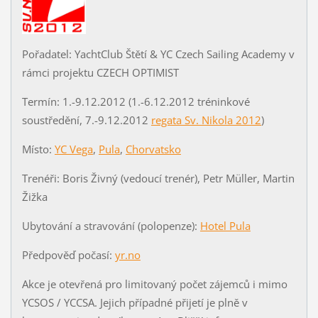
Pořadatel: YachtClub Štětí & YC Czech Sailing Academy v
rámci projektu CZECH OPTIMIST
Termín: 1.-9.12.2012 (1.-6.12.2012 tréninkové
soustředění, 7.-9.12.2012
regata Sv. Nikola 2012
)
Místo:
YC Vega
,
Pula
,
Chorvatsko
Trenéři: Boris Živný (vedoucí trenér), Petr Müller, Martin
Žižka
Ubytování a stravování (polopenze):
Hotel Pula
Předpověď počasí:
yr.no
Akce je otevřená pro limitovaný počet zájemců i mimo
YCSOS / YCCSA. Jejich případné přijetí je plně v