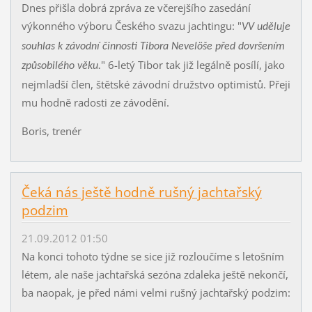
Dnes přišla dobrá zpráva ze včerejšího zasedání
výkonného výboru Českého svazu jachtingu: "
VV uděluje
souhlas k závodní činnosti Tibora Nevelöše před dovršením
" 6-letý Tibor tak již legálně posílí, jako
způsobilého věku.
nejmladší člen, štětské závodní družstvo optimistů. Přeji
mu hodně radosti ze závodění.
Boris, trenér
Čeká nás ještě hodně rušný jachtařský
podzim
21.09.2012 01:50
Na konci tohoto týdne se sice již rozloučíme s letošním
létem, ale naše jachtařská sezóna zdaleka ještě nekončí,
ba naopak, je před námi velmi rušný jachtařský podzim: