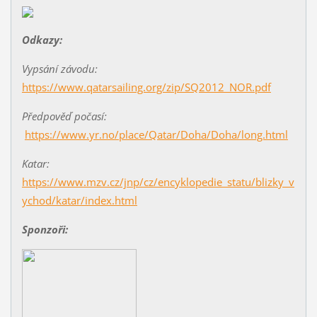
Odkazy:
Vypsání závodu:
https://www.qatarsailing.org/zip/SQ2012_NOR.pdf
Předpověď počasí:
https://www.yr.no/place/Qatar/Doha/Doha/long.html
Katar:
https://www.mzv.cz/jnp/cz/encyklopedie_statu/blizky_v
ychod/katar/index.html
Sponzoři: