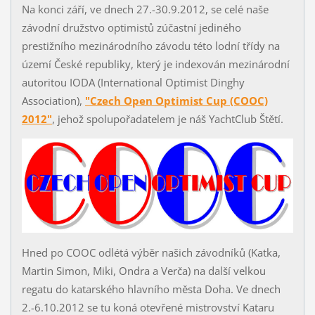
Na konci září, ve dnech 27.-30.9.2012, se celé naše
závodní družstvo optimistů zúčastní jediného
prestižního mezinárodního závodu této lodní třídy na
území České republiky, který je indexován mezinárodní
autoritou IODA (International Optimist Dinghy
Association),
"Czech Open Optimist Cup (COOC)
2012"
, jehož spolupořadatelem je náš YachtClub Štětí.
Hned po COOC odlétá výběr našich závodníků (Katka,
Martin Simon, Miki, Ondra a Verča) na další velkou
regatu do katarského hlavního města Doha. Ve dnech
2.-6.10.2012 se tu koná otevřené mistrovství Kataru